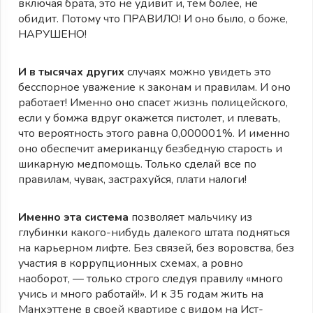
включая брата, это не удивит и, тем более, не
обидит. Потому что ПРАВИЛО! И оно было, о боже,
НАРУШЕНО!
И в тысячах других
случаях можно увидеть это
бесспорное уважение к законам и правилам. И оно
работает! Именно оно спасет жизнь полицейского,
если у бомжа вдруг окажется пистолет, и плевать,
что вероятность этого равна 0,000001%. И именно
оно обеспечит американцу безбедную старость и
шикарную медпомощь. Только сделай все по
правилам, чувак, застрахуйся, плати налоги!
Именно эта система
позволяет мальчику из
глубинки какого-нибудь далекого штата подняться
на карьерном лифте. Без связей, без воровства, без
участия в коррупционных схемах, а ровно
наоборот, — только строго следуя правилу «много
учись и много работай!». И к 35 годам жить на
Манхэттене в своей квартире с видом на Ист-