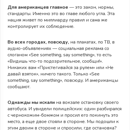
Для американцев главное
— это закон, нормы,
стандарты. Именно это во главе любого угла. Эта
нация живет по миллиарду правил и сама же
контролирует их соблюдение.
Во всех городах, повсюду,
на плакатах, по ТВ, в
аудио-объявлениях — социальная реклама со
слоганом «See something, say something», то есть
«Видишь что-то подозрительное, сообщи!».
Никаких вам «Пристегивайся за рулем» или «Не
давай взяток», ничего такого. Только «See
something, say something», повсюду. И американцы
сообщают.
Однажды мы искали
на вокзале остановку своего
автобуса. И увидели полицейских: один разбирался
с чернокожим-бомжом и просил его покинуть это
место, а еще двое стояли в стороне. Мы подошли к
этим двоим в стороне и спросили, где остановка?