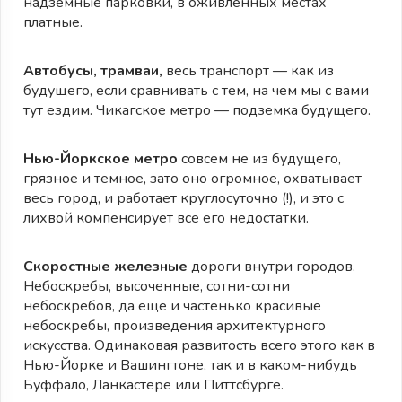
надземные парковки, в оживленных местах
платные.
Автобусы, трамваи,
весь транспорт — как из
будущего, если сравнивать с тем, на чем мы с вами
тут ездим. Чикагское метро — подземка будущего.
Нью-Йоркское метро
совсем не из будущего,
грязное и темное, зато оно огромное, охватывает
весь город, и работает круглосуточно (!), и это с
лихвой компенсирует все его недостатки.
Скоростные железные
дороги внутри городов.
Небоскребы, высоченные, сотни-сотни
небоскребов, да еще и частенько красивые
небоскребы, произведения архитектурного
искусства. Одинаковая развитость всего этого как в
Нью-Йорке и Вашингтоне, так и в каком-нибудь
Буффало, Ланкастере или Питтсбурге.