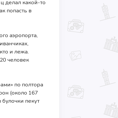
иц делал какой-то
ак попасть в
го аэропорта,
иванчиках,
кто и лежа.
 20 человек
рами» по полтора
рон (около 167
и булочки пекут