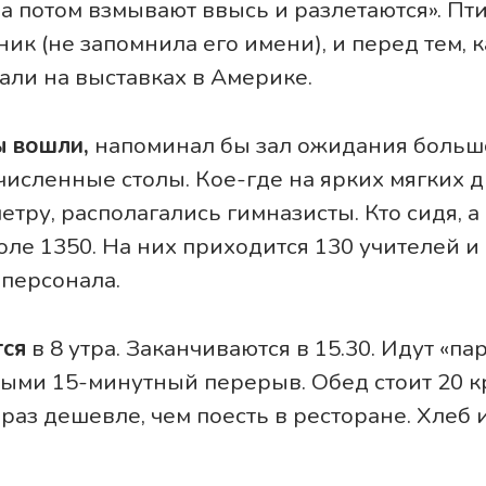
 а потом взмывают ввысь и разлетаются». Пт
к (не запомнила его имени), и перед тем, к
али на выставках в Америке.
ы вошли,
напоминал бы зал ожидания большо
численные столы. Кое-где на ярких мягких д
тру, располагались гимназисты. Кто сидя, а 
оле 1350. На них приходится 130 учителей и
персонала.
тся
в 8 утра. Заканчиваются в 15.30. Идут «па
рыми 15-минутный перерыв. Обед стоит 20 к
ь раз дешевле, чем поесть в ресторане. Хлеб 