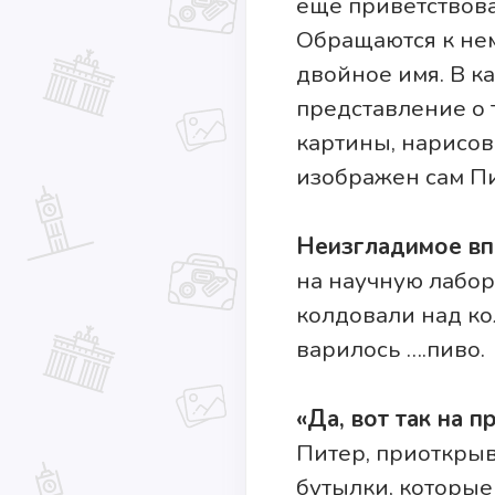
еще приветствовал
Обращаются к нем
двойное имя. В к
представление о 
картины, нарисов
изображен сам Пи
Неизгладимое вп
на научную лабор
колдовали над ко
варилось ….пиво.
«Да, вот так на п
Питер, приоткрыв
бутылки, которые