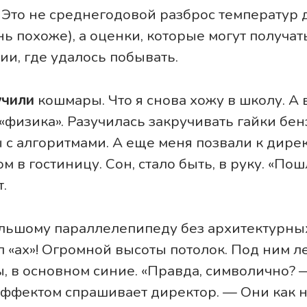
Это не среднегодовой разброс температур д
нь похоже), а оценки, которые могут получа
ии, где удалось побывать.
учили
кошмары. Что я снова хожу в школу. А 
 «физика». Разучилась закручивать гайки бе
с алгоритмами. А еще меня позвали к дирек
м в гостиницу. Сон, стало быть, в руку. «Пошл
.
льшому параллелепипеду без архитектурных
л «ах»! Огромной высоты потолок. Под ним л
, в основном синие. «Правда, символично? 
ффектом спрашивает директор. — Они как н