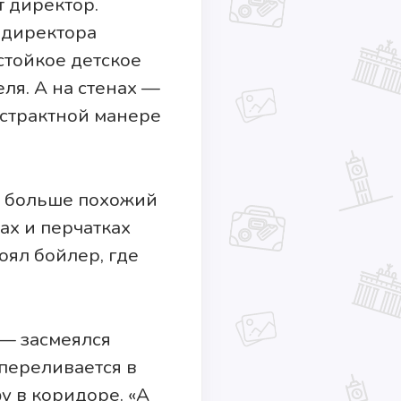
т директор.
 директора
стойкое детское
ля. А на стенах —
бстрактной манере
, больше похожий
ах и перчатках
оял бойлер, где
— засмеялся
 переливается в
у в коридоре. «А