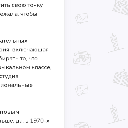
ить свою точку
бежала, чтобы
зательных
ория, включающая
ирать то, что
зыкальном классе,
студия
ссиональные
атовым
ьше, да, в 1970-х