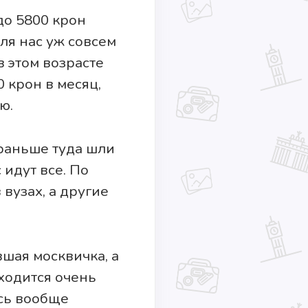
до 5800 крон
для нас уж совсем
в этом возрасте
0 крон в месяц,
ю.
 раньше туда шли
 идут все. По
вузах, а другие
шая москвичка, а
ходится очень
есь вообще