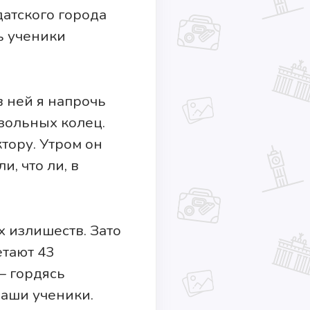
атского города
ть ученики
в ней я напрочь
нзольных колец.
тору. Утром он
и, что ли, в
 излишеств. Зато
етают 43
— гордясь
аши ученики.