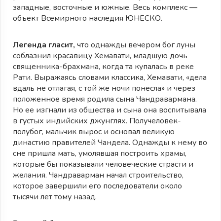
западные, восточные и южные. Весь комплекс —
объект Всемирного наследия ЮНЕСКО.
Легенда гласит,
что однажды вечером бог луны
соблазнил красавицу Хемавати, младшую дочь
священника-брахмана, когда та купалась в реке
Рати. Выражаясь словами классика, Хемавати, «дела
вдаль не отлагая, с той же ночи понесла» и через
положенное время родила сына Чандравармана.
Но ее изгнали из общества и сына она воспитывала
в густых индийских джунглях. Получеловек-
полубог, мальчик вырос и основал великую
династию правителей Чандела. Однажды к нему во
сне пришла мать, умолявшая построить храмы,
которые бы показывали человеческие страсти и
желания. Чандраварман начал строительство,
которое завершили его последователи около
тысячи лет тому назад.