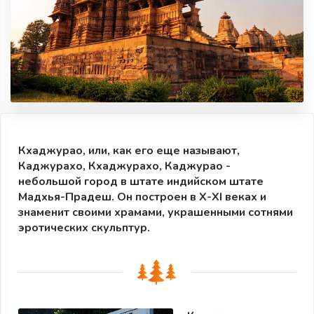
Кхаджурао, или, как его еще называют,
Каджурахо, Кхаджурахо, Каджурао -
небольшой город в штате индийском штате
Мадхья-Прадеш. Он построен в X-XI веках и
знаменит своими храмами, украшенными сотнями
эротических скульптур.