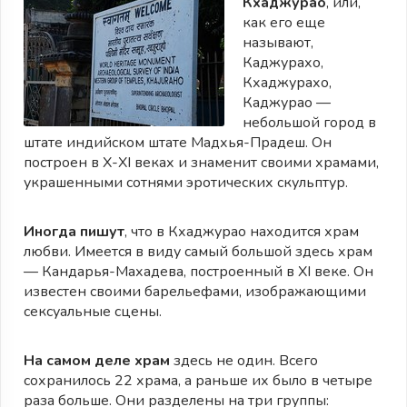
Кхаджурао
, или,
как его еще
называют,
Каджурахо,
Кхаджурахо,
Каджурао —
небольшой город в
штате индийском штате Мадхья-Прадеш. Он
построен в X-XI веках и знаменит своими храмами,
украшенными сотнями эротических скульптур.
Иногда пишут
, что в Кхаджурао находится храм
любви. Имеется в виду самый большой здесь храм
— Кандарья-Махадева, построенный в XI веке. Он
известен своими барельефами, изображающими
сексуальные сцены.
На самом деле храм
здесь не один. Всего
сохранилось 22 храма, а раньше их было в четыре
раза больше. Они разделены на три группы: