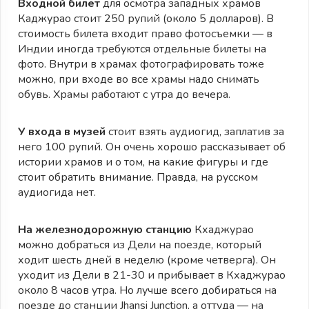
Входной билет
для осмотра западных храмов
Каджурао стоит 250 рупий (около 5 долларов). В
стоимость билета входит право фотосъемки — в
Индии иногда требуются отдельные билеты на
фото. Внутри в храмах фотографировать тоже
можно, при входе во все храмы надо снимать
обувь. Храмы работают с утра до вечера.
У входа в музей
стоит взять аудиогид, заплатив за
него 100 рупий. Он очень хорошо рассказывает об
истории храмов и о том, на какие фигуры и где
стоит обратить внимание. Правда, на русском
аудиогида нет.
На железнодорожную станцию
Кхаджурао
можно добраться из Дели на поезде, который
ходит шесть дней в неделю (кроме четверга). Он
уходит из Дели в 21-30 и прибывает в Кхаджурао
около 8 часов утра. Но лучше всего добираться на
поезде до станции Jhansi Junction, а оттуда — на