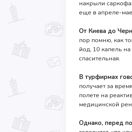
накрыли саркофаг
еще в апреле-мае 
От Киева до Чер
пор помню, как то
йод, 10 капель н
спасительная.
В турфирмах гов
получает за врем
полете на реакти
медицинской рен
Однако, перед п