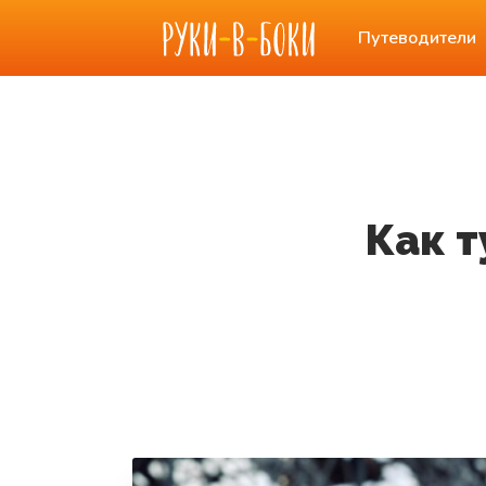
Путеводители
Как т