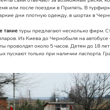
лиенты сами отвечают за возможные риски, к
емя или после поездки в Припять. В турфирм
аркие дни плотную одежду, в шортах в Черно
е такие
туры предлагают несколько фирм. С
ларов. Из Киева до Чернобыля на автобусе –
сты проволдят около 5 часов. Детям до 18 лет
х пускают только при наличии паспорта. Гр