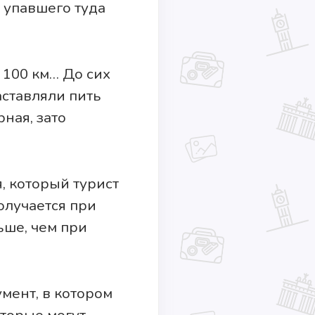
 упавшего туда
100 км… До сих
аставляли пить
ная, зато
, который турист
олучается при
ьше, чем при
мент, в котором