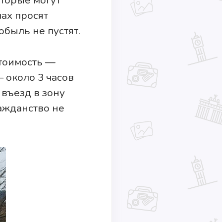
оторые могут
ах просят
быль не пустят.
тоимость —
 около 3 часов
 въезд в зону
ажданство не