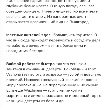
200 человек паркет, разноцветные пуфики и
глубокие белые кресла. В ясную погоду весь зал
освещен солнцем. Ничего лишнего, но все мило и
располагает к отдыху. Из панорамных окон
открывается красивейший вид на Вышгород.
Местных жителей здесь
больше, чем туристов. В
час пик сюда приходят перекусить и обсудить дела
на работе, а вечером – выпить бокал вина и
насладиться беседой.
Вайфай работает быстро
, так что есть, чем
заняться в ожидании десерта. Шоколадный торт
Valrhona тает во рту, а эспрессо — густой и довольно
крепкий. Наполеон воздушный, свежий, коржи в
меру пропеченные, не пересушенные и не сырые.
Есть еще Waldmann — торт с начинкой из
марципана и лимона, маскарпоне и медовый торт с
корицей, десерты из безе и др.