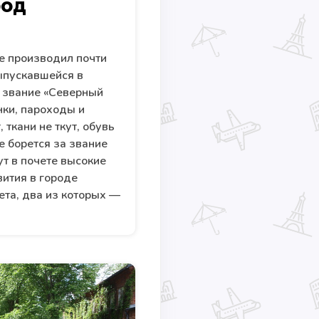
род
е производил почти
ыпускавшейся в
 звание «Северный
нки, пароходы и
 ткани не ткут, обувь
е борется за звание
т в почете высокие
вития в городе
ета, два из которых —