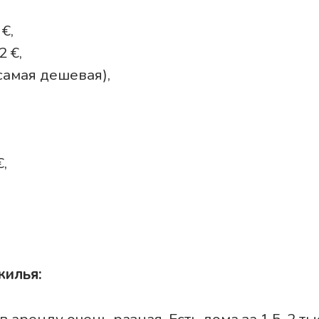
€,
2 €,
(самая дешевая),
,
жилья: