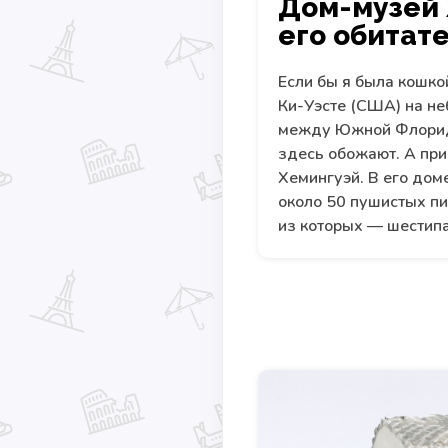
Дом-музей 
его обитат
Если бы я была кошкой
Ки-Уэсте (США) на н
между Южной Флорид
здесь обожают. А при
Хемингуэй. В его дом
около 50 пушистых п
из которых — шестип