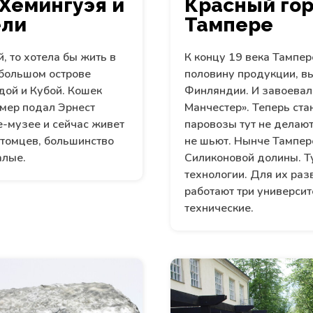
Хемингуэя и
Красный го
ели
Тампере
, то хотела бы жить в
К концу 19 века Тампер
ебольшом острове
половину продукции, в
ой и Кубой. Кошек
Финляндии. И завоевал
мер подал Эрнест
Манчестер». Теперь ста
е-музее и сейчас живет
паровозы тут не делают,
итомцев, большинство
не шьют. Нынче Тампер
алые.
Силиконовой долины. Ту
технологии. Для их раз
работают три университ
технические.