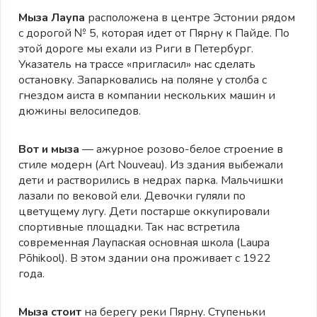
Мыза Лаупа
расположена в центре Эстонии рядом
с дорогой № 5, которая идет от Пярну к Пайде. По
этой дороге мы ехали из Риги в Петербург.
Указатель на трассе «пригласил» нас сделать
остановку. Запарковались на поляне у столба с
гнездом аиста в компании нескольких машин и
дюжины велосипедов.
Вот и мыза
— ажурное розово-белое строение в
стиле модерн (Art Nouveau). Из здания выбежали
дети и растворились в недрах парка. Мальчишки
лазали по вековой ели. Девочки гуляли по
цветущему лугу. Дети постарше оккупировали
спортивные площадки. Так нас встретила
современная Лаупаская основная школа (Laupa
Põhikool). В этом здании она проживает с 1922
года.
Мыза стоит
на берегу реки Пярну. Ступеньки