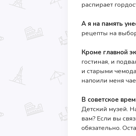
распирает гордос
А я на память уне
рецепты на выбор.
Кроме главной э
гостиная, и подв
и старыми чемода
напоили меня чае
В советское врем
Детский музей. Н
вам? Если вы связ
обязательно. Ост