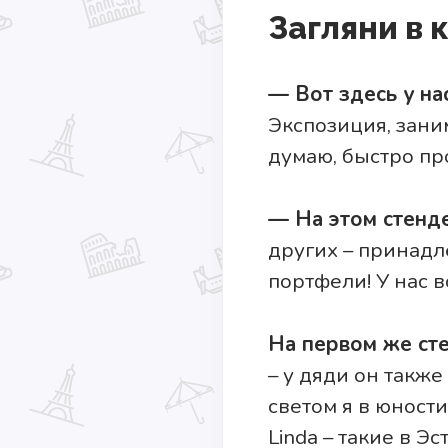
Загляни в 
— Вот здесь у на
Экспозиция, зани
думаю, быстро пр
— На этом стенд
других – принадл
портфели! У нас 
На первом же ст
– у дяди он также
светом я в юност
Linda – такие в Э