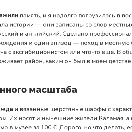
ражили
память, и я надолго погрузилась в во
ала истории — они записаны со слов местны
сский и английский. Сделано профессионал
 рождения и один эпизод — поход в местную 
ча с эксгибиционистом или что-то еще. В об
оживает район, каким он был в моем детстве
нного масштаба
ежда
и вязанные шерстяные шарфы с харак
ом. Их носят и нынешние жители Каламая, а
о в музее за 100 €. Дорого, но что делать, е