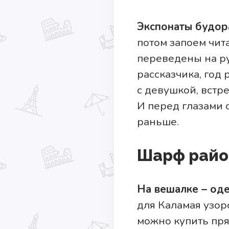
Экспонаты будо
потом запоем чит
переведены на ру
рассказчика, год
с девушкой, встре
И перед глазами 
раньше.
Шарф райо
На вешалке – од
для Каламая узор
можно купить прям