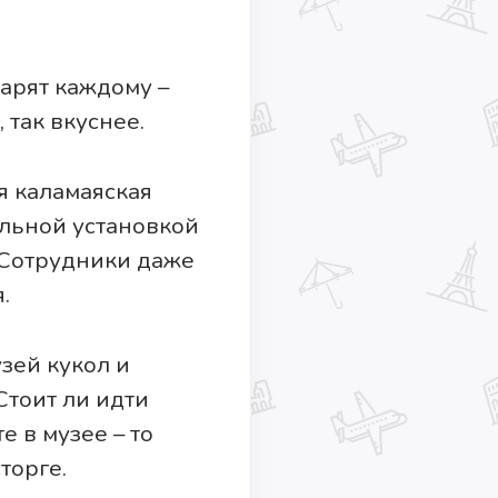
дарят каждому –
 так вкуснее.
я каламаяская
ильной установкой
. Сотрудники даже
.
зей кукол и
Стоит ли идти
е в музее – то
торге.