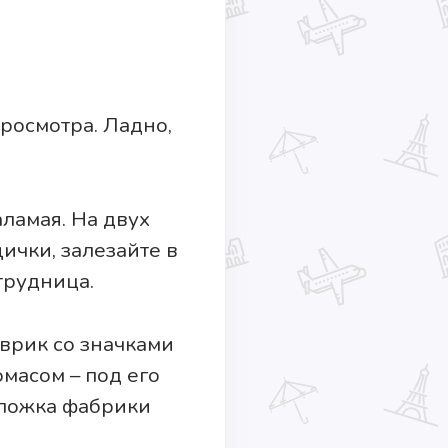
росмотра. Ладно,
ламая. На двух
чки, залезайте в
трудница.
врик со значками
омасом – под его
бложка фабрики