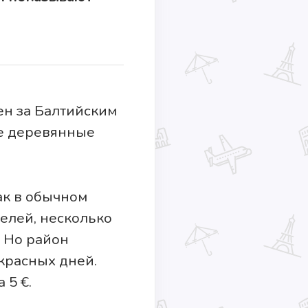
ен за Балтийским
ые деревянные
как в обычном
телей, несколько
 Но район
екрасных дней.
 5 €.