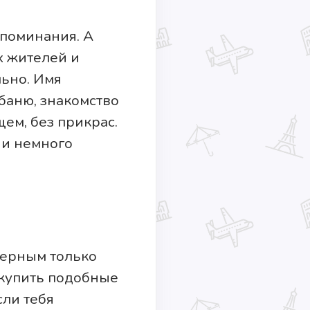
споминания. А
х жителей и
ьно. Имя
баню, знакомство
щем, без прикрас.
 и немного
терным только
 купить подобные
сли тебя