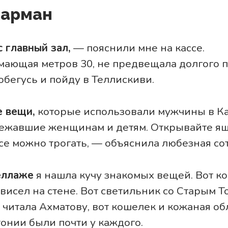
карман
с главный зал,
— пояснили мне на кассе.
мающая метров 30, не предвещала долгого п
обегусь и пойду в Теллискиви.
е вещи,
которые использовали мужчины в Ка
ежавшие женщинам и детям. Открывайте ящи
все можно трогать, — объяснила любезная со
еллаже
я нашла кучу знакомых вещей. Вот ко
 висел на стене. Вот светильник со Старым Т
и читала Ахматову, вот кошелек и кожаная о
стонии были почти у каждого.