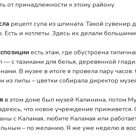
ть от принадлежности к этому району.
сла
рецепт супа из шпината. Такой сувенир 
 Есть и котлеты. Здесь их делали большими,
кспозиции
есть этаж, где обустроена типична
ал — с тазиками для белья, деревянной глад
нами. В музее в итоге я провела пару часов
м из липы – цветки собирала директор музея
я
в этом доме был музей Калинина, потом Му
адеюсь, что новое учреждение приживется. 
аны с Каламая, любите Каламая или работает
альным – по желанию. Я же уже неделю в вос