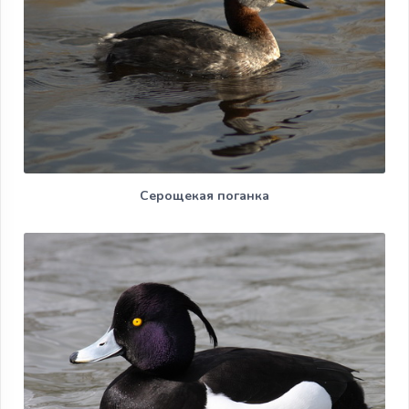
Серощекая поганка