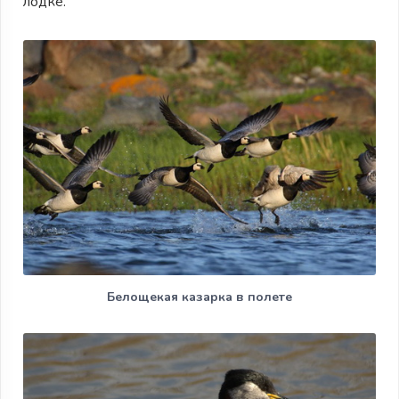
лодке.
Белощекая казарка в полете