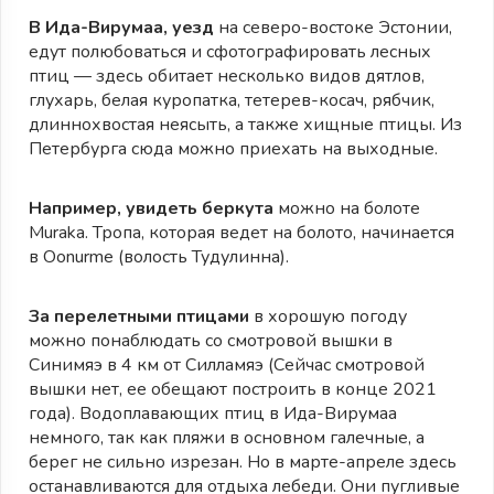
В Ида-Вирумаа, уезд
на северо-востоке Эстонии,
едут полюбоваться и сфотографировать лесных
птиц — здесь обитает несколько видов дятлов,
глухарь, белая куропатка, тетерев-косач, рябчик,
длиннохвостая неясыть, а также хищные птицы. Из
Петербурга сюда можно приехать на выходные.
Например, увидеть беркута
можно на болоте
Muraka. Тропа, которая ведет на болото, начинается
в Oonurme (волость Тудулинна).
За перелетными птицами
в хорошую погоду
можно понаблюдать со смотровой вышки в
Синимяэ в 4 км от Силламяэ (Сейчас смотровой
вышки нет, ее обещают построить в конце 2021
года). Водоплавающих птиц в Ида-Вирумаа
немного, так как пляжи в основном галечные, а
берег не сильно изрезан. Но в марте-апреле здесь
останавливаются для отдыха лебеди. Они пугливые