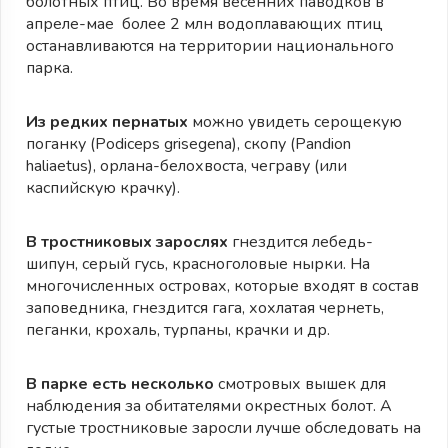
болотных птиц. Во время весенних паводков в
апреле-мае более 2 млн водоплавающих птиц
останавливаются на территории национального
парка.
Из редких пернатых
можно увидеть серощекую
поганку (Podiceps grisegena), скопу (Pandion
haliaetus), орлана-белохвоста, чеграву (или
каспийскую крачку).
В тростниковых зарослях
гнездится лебедь-
шипун, серый гусь, красноголовые нырки. На
многочисленных островах, которые входят в состав
заповедника, гнездится гага, хохлатая чернеть,
пеганки, крохаль, турпаны, крачки и др.
В парке есть несколько
смотровых вышек для
наблюдения за обитателями окрестных болот. А
густые тростниковые заросли лучше обследовать на