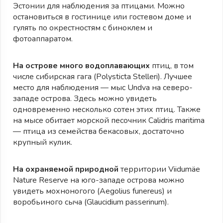
Эстонии для наблюдения за птицами. Можно
остановиться в гостинице или гостевом доме и
гулять по окрестностям с биноклем и
фотоаппаратом.
На острове много водоплавающих
птиц, в том
числе сибирская гага (Polysticta Stelleri). Лучшее
место для наблюдения — мыс Undva на северо-
западе острова. Здесь можно увидеть
одновременно несколько сотен этих птиц. Также
на мысе обитает морской песочник Calidris maritima
— птица из семейства бекасовых, достаточно
крупный кулик.
На охраняемой природной
территории Viidumäe
Nature Reserve на юго-западе острова можно
увидеть мохноногого (Aegolius funereus) и
воробьиного сыча (Glaucidium passerinum).