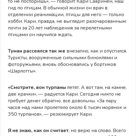
то не поспоришь», — говорит Кари Сааринен, наш
гид по птицам. В обычной жизни он врач в
отделении реанимации, птицы для него — только
хобби. Кари, правда, не выглядит разочарованным:
почти за 20 лет наблюдения за перелетными
птицами он научился ждать.
Туман рассеялся так же
внезапно, как и опустился.
Туристы, вооруженные сильными биноклями и
фоторужьями, вновь обосновались у бортиков
«Шарлотты».
«Смотрите, вон турпаны
летят. А вот там, на камне,
две крачки», — радуется Кари. Сегодня никто не
требует денег обратно, все довольны. «За пару
часов над нами пролетело около 6 тысяч морянок и
350 турпанов», — резюмирует Кари.
Я не знаю, как он считает
, но верю на слово. Всего