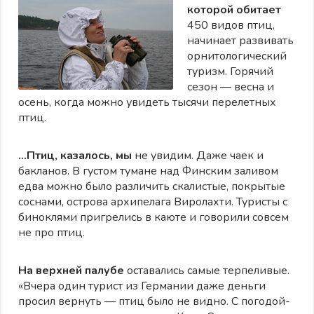
которой обитает
450 видов птиц,
начинает развивать
орнитологический
туризм. Горячий
сезон — весна и
осень, когда можно увидеть тысячи перелетных
птиц.
…Птиц, казалось, мы
не увидим. Даже чаек и
бакланов. В густом тумане над Финским заливом
едва можно было различить скалистые, покрытые
соснами, острова архипелага Виролахти. Туристы с
биноклями пригрелись в каюте и говорили совсем
не про птиц.
На верхней палубе
оставались самые терпеливые.
«Вчера один турист из Германии даже деньги
просил вернуть — птиц было не видно. С погодой-