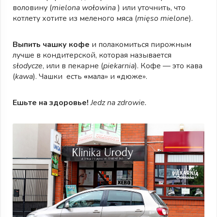
воловину (
mielona wołowina
) или уточнить, что
котлету хотите из меленого мяса (
mięso mielone
).
Выпить чашку кофе
и полакомиться пирожным
лучше в кондитерской, которая называется
słodycze
, или в пекарне (
piekarnia
). Кофе — это кава
(
kawa
). Чашки есть
«
мала» и
«
дюже».
Ешьте на здоровье!
Jedz na zdrowie.