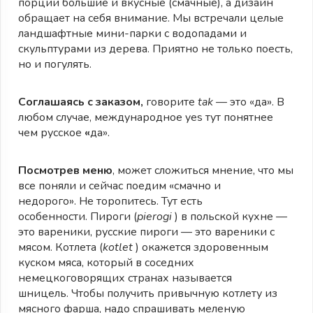
порции большие и вкусные (смачные), а дизайн
обращает на себя внимание. Мы встречали целые
ландшафтные мини-парки с водопадами и
скульптурами из дерева. Приятно не только поесть,
но и погулять.
Соглашаясь с заказом,
говорите
tak
— это «да». В
любом случае, международное yes тут понятнее
чем русское
«
да».
Посмотрев меню
, может сложиться мнение, что мы
все поняли и сейчас поедим «смачно и
недорого». Не торопитесь. Тут есть
особенности. Пироги (
pierogi
) в польской кухне —
это вареники, русские пироги — это вареники с
мясом. Котлета (
kotlet
) окажется здоровенным
куском мяса, который в соседних
немецкоговорящих странах называется
шницель. Чтобы получить привычную котлету из
мясного фарша, надо спрашивать меленую