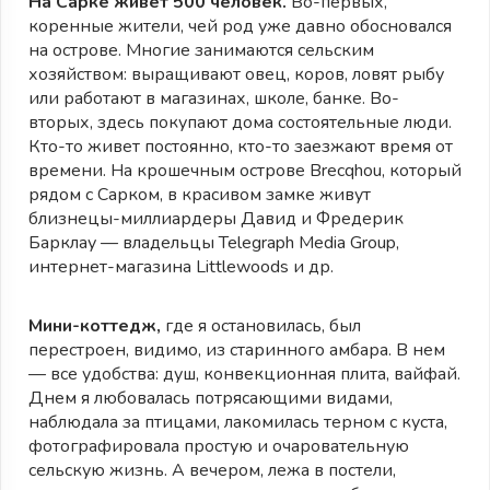
На Сарке живет 500 человек.
Во-первых,
коренные жители, чей род уже давно обосновался
на острове. Многие занимаются сельским
хозяйством: выращивают овец, коров, ловят рыбу
или работают в магазинах, школе, банке. Во-
вторых, здесь покупают дома состоятельные люди.
Кто-то живет постоянно, кто-то заезжают время от
времени. На крошечным острове Brecqhou, который
рядом с Сарком, в красивом замке живут
близнецы-миллиардеры Давид и Фредерик
Барклау — владельцы Telegraph Media Group,
интернет-магазина Littlewoods и др.
Мини-коттедж,
где я остановилась, был
перестроен, видимо, из старинного амбара. В нем
— все удобства: душ, конвекционная плита, вайфай.
Днем я любовалась потрясающими видами,
наблюдала за птицами, лакомилась терном с куста,
фотографировала простую и очаровательную
сельскую жизнь. А вечером, лежа в постели,