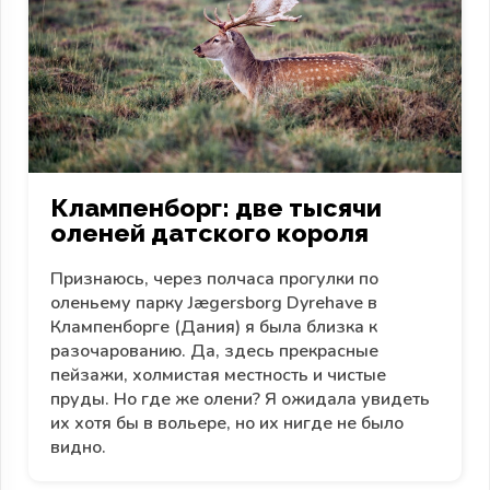
Клампенборг: две тысячи
оленей датского короля
Признаюсь, через полчаса прогулки по
оленьему парку Jægersborg Dyrehave в
Клампенборге (Дания) я была близка к
разочарованию. Да, здесь прекрасные
пейзажи, холмистая местность и чистые
пруды. Но где же олени? Я ожидала увидеть
их хотя бы в вольере, но их нигде не было
видно.