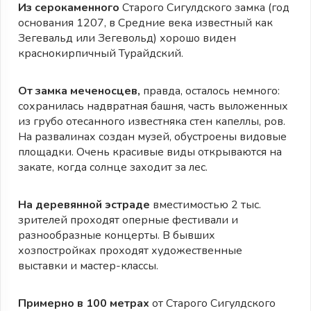
Из серокаменного
Старого Сигулдского замка (год
основания 1207, в Cредние века известный как
Зегевальд или Зегевольд) хорошо виден
краснокирпичный Турайдский.
От замка меченосцев,
правда, осталось немного:
сохранилась надвратная башня, часть выложенных
из грубо отесанного известняка стен капеллы, ров.
На развалинах создан музей, обустроены видовые
площадки. Очень красивые виды открываются на
закате, когда солнце заходит за лес.
На деревянной эстраде
вместимостью 2 тыс.
зрителей проходят оперные фестивали и
разнообразные концерты. В бывших
хозпостройках проходят художественные
выставки и мастер-классы.
Примерно в 100 метрах
от Старого Сигулдского