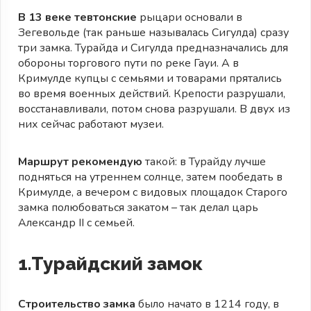
В 13 веке тевтонские
рыцари основали в
Зегевольде (так раньше называлась Сигулда) сразу
три замка. Турайда и Сигулда предназначались для
обороны торгового пути по реке Гауи. А в
Кримулде купцы с семьями и товарами прятались
во время военных действий. Крепости разрушали,
восстанавливали, потом снова разрушали. В двух из
них сейчас работают музеи.
Маршрут рекомендую
такой: в Турайду лучше
подняться на утреннем солнце, затем пообедать в
Кримулде, а вечером с видовых площадок Старого
замка полюбоваться закатом – так делал царь
Александр II с семьей.
1.Турайдский замок
Строительство замка
было начато в 1214 году, в