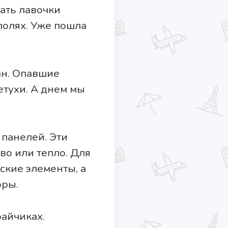
ать лавочки
полях. Уже пошла
ан. Опавшие
етухи. А днем мы
панелей. Эти
во или тепло. Для
ские элементы, а
оры.
райчиках.