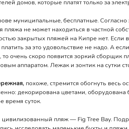
елей домов, которые платят только за элект
рове муниципальные, бесплатные. Согласно
я пляжа не может находиться в частной собс
ностью закрытых пляжей на Кипре нет. Если 
 платить за это удовольствие не надо. А есл
 то очень скоро появится зоркий сборщик п
вым аппаратом. Лежак и зонтик на сутки сто
ережная,
похоже, стремится обогнуть весь о
венно: декорирована цветами, оборудована 
е время суток.
 цивилизованный пляж — Fig Tree Bay. Под
лись исследовать маленькие бухты и пляжи.