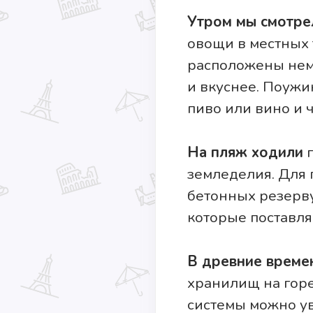
Утром мы смотре
овощи в местных 
расположены немн
и вкуснее. Поужи
пиво или вино и 
На пляж ходили
п
земледелия. Для 
бетонных резерву
которые поставля
В древние време
хранилищ на горе
системы можно ув