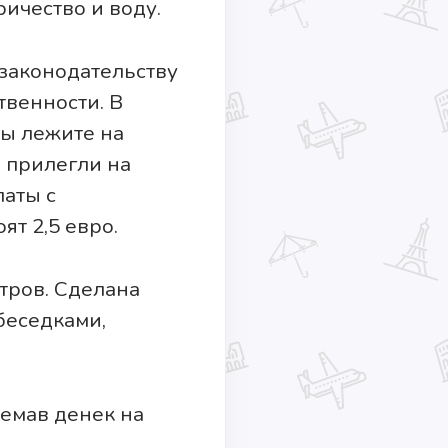
ричество и воду.
 законодательству
твенности. В
вы лежите на
и прилегли на
латы с
ят 2,5 евро.
стров. Сделана
беседками,
ремав денек на