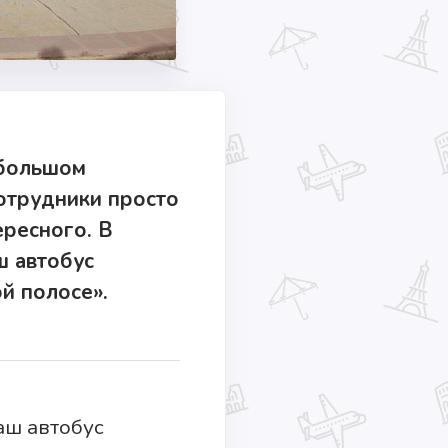
ебольшом
сотрудники просто
ересного. В
ш автобус
й полосе».
аш автобус