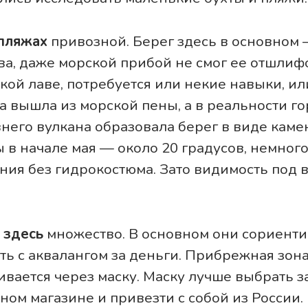
 пляжах
привозной. Берег здесь в основном –
ва, даже морской прибой не смог ее отшлиф
акой лаве, потребуется или некие навыки, ил
 вышла из морской пены, а в реальности го
его вулкана образовала берег в виде каме
 в начале мая — около 20 градусов, немног
ния без гидрокостюма. Зато видимость под 
 здесь
множество. В основном они сориент
 с аквалангом за деньги. Прибрежная зон
вается через маску. Маску лучше выбрать з
ом магазине и привезти с собой из России.