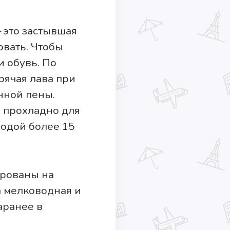
 это застывшая
овать. Чтобы
и обувь. По
рячая лава при
нной пены.
о прохладно для
водой более 15
ированы на
а мелководная и
аранее в