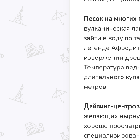
Песок на многих
вулканическая ла
зайти в воду по т
легенде Афродита
извержении древн
Температура воды
длительного купа
метров.
Дайвинг-центров
желающих нырнуть
хорошо просматри
специализированн