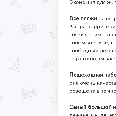
Экономия для жит
Все пляжи
на ост
Кипра, территори
связи с этим пол
своем коврике, то
свободный лежак,
портативным кассо
Пешеходная наб
она очень качест
освещена в темно
Самый большой
и
лежаке, мы двину