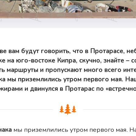
тве вам будут говорить, что в Протарасе, н
е на юго-востоке Кипра, скучно, знайте – 
ь маршруты и пропускают много всего инт
ка мы приземлились утром первого мая. На
жирами и двинулся в Протарас по «встречно
нака
мы приземлились утром первого мая. Н