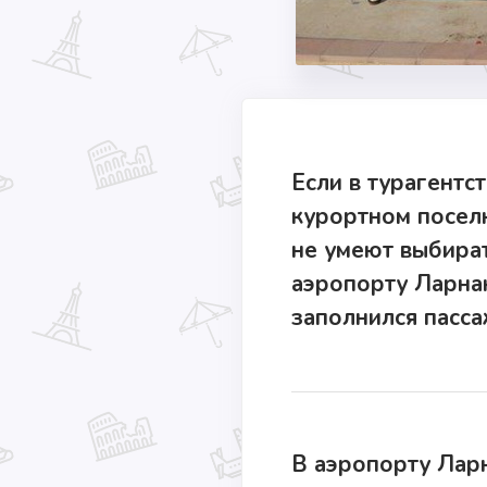
Если в турагентс
курортном поселк
не умеют выбират
аэропорту Ларна
заполнился пасса
В аэропорту Лар