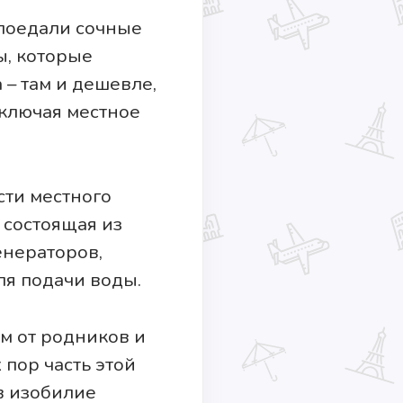
 поедали сочные
ы, которые
 – там и дешевле,
включая местное
сти местного
 состоящая из
енераторов,
ля подачи воды.
м от родников и
 пор часть этой
в изобилие