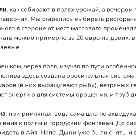
ли,
как собирают в полях урожай, а вечером
тавернах. Мы старались выбирать ресторан
ого в стороне от мест массового променада
нать можно примерно за 20 евро на двоих, 
чаевые.
ешком, через поля, изучая по пути особенно
полива здесь создана оросительная система,
аров (в них выращивают рыбу), ветряных г
ют энергию для системы орошения, и труб д
на,
при римлянах, вода сама шла по акведука
 вниз к полям и городским фонтанам. До сих
идеть в Айя-Напе. Дыни уже были сняты и 