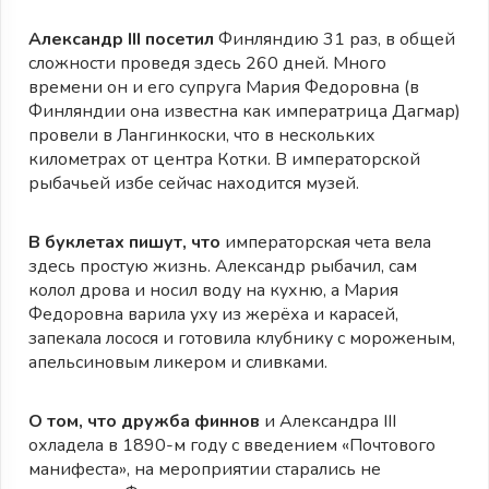
Александр III посетил
Финляндию 31 раз, в общей
сложности проведя здесь 260 дней. Много
времени он и его супруга Мария Федоровна (в
Финляндии она известна как императрица Дагмар)
провели в Лангинкоски, что в нескольких
километрах от центра Котки. В императорской
рыбачьей избе сейчас находится музей.
В буклетах пишут, что
императорская чета вела
здесь простую жизнь. Александр рыбачил, сам
колол дрова и носил воду на кухню, а Мария
Федоровна варила уху из жерёха и карасей,
запекала лосося и готовила клубнику с мороженым,
апельсиновым ликером и сливками.
О том, что дружба финнов
и Александра III
охладела в 1890-м году с введением «Почтового
манифеста», на мероприятии старались не