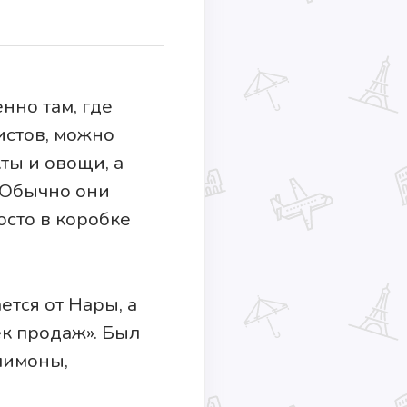
енно там, где
истов, можно
ты и овощи, а
 Обычно они
росто в коробке
ется от Нары, а
ек продаж». Был
 лимоны,