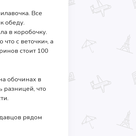
рилавочка. Все
к обеду.
ла в коробочку.
что с веточки», а
ринов стоит 100
на обочинах в
ь разницей, что
ти.
одавцов рядом