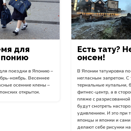
мя для
Есть тату? Н
Японию
онсен!
для поездки в Японию –
В Японии татуировка п
ябрь-ноябрь. Весеннее
негласным запретом. С т
асные осенние клены –
термальные купальни, б
понских открыток.
фитнес-центр, а в стор
пляже с разрисованной 
будут смотреть насторо
удивлением. И это при 
японцы и японки и сами
делают себе рисунки на