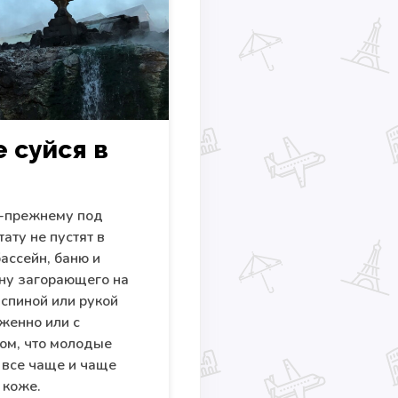
е суйся в
о-прежнему под
ату не пустят в
ассейн, баню и
ону загорающего на
спиной или рукой
женно или с
том, что молодые
 все чаще и чаще
 коже.