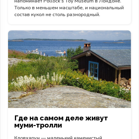
напоминает Pollock's Toy Museum в Лондоне.
Только в меньшем масштабе, и национальный
состав кукол не столь разнородный.
Где на самом деле живут
муми-тролли
Кловхарун — маленький каменистый