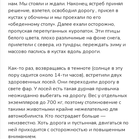
нам. Мы стояли и ждали. Наконец ястреб принял
решение, взлетел, освободил дорогу , присел в
кустах у обочины и мы проехали по его
«обеденному столу». Далее ехали осторожно,
пропуская перепуганных куропаток. Эти птицы
белого цвета, плохо различимые на фоне снега,
прилетели с севера, из тундры, переждать зиму и
массово паслись в кустах вдоль дороги.
Как-то раз, возвращаясь в темноте (солнце в эту
пору садится около 14-ти часов), встретили двух
здоровенных лосей. Они переходили дорогу в
свете фар. У лосей есть такая дурная привычка
неожиданно выбегать на дорогу. Вес у отдельных
экземпляров до 700 кг, поэтому столкновение с
такими животными крайне нежелательно для
автомобилиста. Кто пострадает больше —
неизвестно. Хоть дорога и пустынная, двигаться по
ней приходится с осторожностью и повышенным
вниманием.