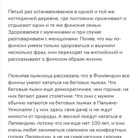
Пятый раз останавливаемся в одной и той же
коттеджной деревне, где постоянно проживают и
отдыхают одни и те же финские семьи.
Здороваемся с мужчинами и при случае
разговариваем с женщинами. Поняв, что мы по-
фински умеем только здороваться и выучили
несколько фраз, они переходят на английский и
рассказывают о финском образе жизни.
Пожилая лыжница рассказала, что в Финляндии все
финны умеют кататься на беговых лыжах. Что
беговые лыжи еще демократичнее, чем горные, на
них бегают даже столетние. Что они с мужем
обычно катаются на беговых лыжах в Пальяке-
Уккохалле ( у них здесь своя дача) и не ждут
милости от природы. А весной поедут кататься в
Лапландию, потому что им еще нет 100 лет, и они
очень любят заниматься слаломом на комфортных
сопках Лапландии, а не на сумасшедших склонах