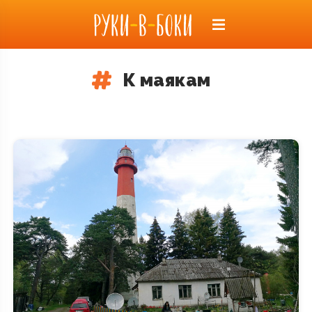
К маякам