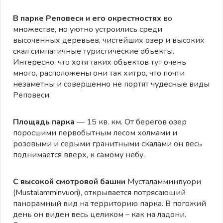
В парке Реповеси и его окрестностях
во
множестве, но уютно устроились среди
высоченных деревьев, чистейших озер и высоких
скал симпатичные туристические объекты.
Интересно, что хотя таких объектов тут очень
много, расположены они так хитро, что почти
незаметны и совершенно не портят чудесные виды
Реповеси.
Площадь парка
— 15 кв. км. От берегов озер
поросшими первобытным лесом холмами и
розовыми и серыми гранитными скалами он весь
поднимается вверх, к самому небу.
С высокой смотровой башни
Мусталамминвуори
(Mustalamminvuori), открывается потрясающий
панорамный вид на территорию парка. В погожий
день он виден весь целиком – как на ладони.