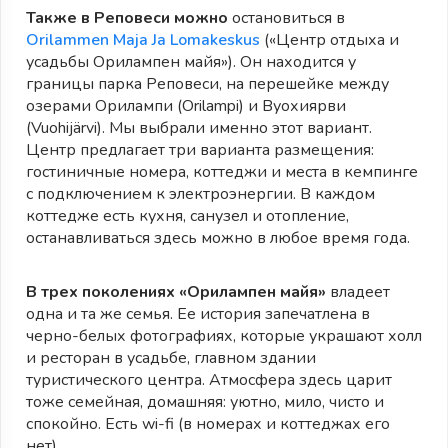
Также в Реповеси можно
остановиться в
Orilammen Maja Ja Lomakeskus
(«Центр отдыха и
усадьбы Орилампен майя»). Он находится у
границы парка Реповеси, на перешейке между
озерами Орилампи (Orilampi) и Вуохиярви
(Vuohijärvi). Мы выбрали именно этот вариант.
Центр предлагает три варианта размещения:
гостиничные номера, коттеджи и места в кемпинге
с подключением к электроэнергии. В каждом
коттедже есть кухня, санузел и отопление,
останавливаться здесь можно в любое время года.
В трех поколениях «Орилампен майя»
владеет
одна и та же семья. Ее история запечатлена в
черно-белых фотографиях, которые украшают холл
и ресторан в усадьбе, главном здании
туристического центра. Атмосфера здесь царит
тоже семейная, домашняя: уютно, мило, чисто и
спокойно. Есть wi-fi (в номерах и коттеджах его
нет).