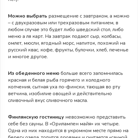
Можно выбрать
размещение с завтраком, а можно
– с двухразовым или трехразовым питанием, в
любом случае это будет либо шведский стол, либо
меню а ля карт. На завтрак подают сыр, колбасы,
омлет, мюсли, ягодный морс, напиток, похожий на
русский квас, кофе, фрукты, булочки, хлеб, печенье
и многое другое.
Из обеденного меню
больше всего запомнилась
красная и белая рыба горячего и холодного
копчения, сытная уха по-фински, тающая во рту
ветчина, изобилие овощей и действительно
сливочный вкус сливочного масла.
Финлянскую гостиницу
невозможно представить
себе без сауны. В «Орилампен майя» их четыре.
Одна из них находится в укромном месте прямо на
берегу озера, топится дровами и считается «сауной