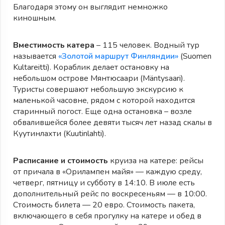
Благодаря этому он выглядит немножко
киношным.
Вместимость катера
– 115 человек. Водный тур
называется
«Золотой маршрут Финляндии»
(Suomen
Kultareitti). Кораблик делает остановку на
небольшом острове Мянтюсаари (Mäntysaari).
Туристы совершают небольшую экскурсию к
маленькой часовне, рядом с которой находится
старинный погост. Еще одна остановка – возле
обвалившейся более девяти тысяч лет назад скалы в
Куутинлахти (Kuutinlahti).
Расписание и стоимость
круиза на катере: рейсы
от причала в «Орилампен майя» — каждую среду,
четверг, пятницу и субботу в 14:10. В июле есть
дополнительный рейс по воскресеньям — в 10:00.
Стоимость билета — 20 евро. Стоимость пакета,
включающего в себя прогулку на катере и обед в