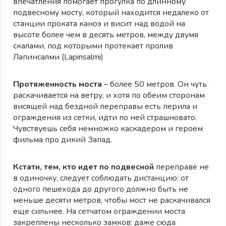
впечатления помогает прогулка по длинному
подвесному мосту, который находится недалеко от
станции проката каноэ и висит над водой на
высоте более чем в десять метров, между двумя
скалами, под которыми протекает пролив
Лапинсалми (Lapinsalmi)
Протяженность моста
– более 50 метров. Он чуть
раскачивается на ветру, и хотя по обеим сторонам
висящей над бездной переправы есть перила и
ограждения из сетки, идти по ней страшновато.
Чувствуешь себя немножко каскадером и героем
фильма про дикий Запад.
Кстати, тем, кто идет по подвесной
переправе не
в одиночку, следует соблюдать дистанцию: от
одного пешехода до другого должно быть не
меньше десяти метров, чтобы мост не раскачивался
еще сильнее. На сетчатом ограждении моста
закреплены несколько замков: даже сюда