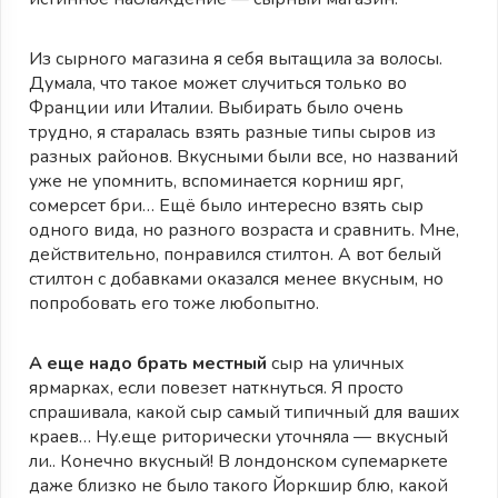
Из сырного магазина я себя вытащила за волосы.
Думала, что такое может случиться только во
Франции или Италии. Выбирать было очень
трудно, я старалась взять разные типы сыров из
разных районов. Вкусными были все, но названий
уже не упомнить, вспоминается корниш ярг,
сомерсет бри… Ещё было интересно взять сыр
одного вида, но разного возраста и сравнить. Мне,
действительно, понравился стилтон. А вот белый
стилтон с добавками оказался менее вкусным, но
попробовать его тоже любопытно.
А еще надо брать местный
сыр на уличных
ярмарках, если повезет наткнуться. Я просто
спрашивала, какой сыр самый типичный для ваших
краев… Ну.еще риторически уточняла — вкусный
ли.. Конечно вкусный! В лондонском супемаркете
даже близко не было такого Йоркшир блю, какой