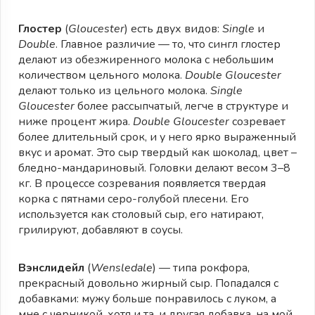
Глостер
(
Gloucester
) есть двух видов:
Single
и
Double
. Главное различие — то, что сингл глостер
делают из обезжиренного молока с небольшим
количеством цельного молока.
Double Gloucester
делают только из цельного молока.
Single
Gloucester
более рассыпчатый, легче в структуре и
ниже процент жира.
Double Gloucester
созревает
более длительный срок, и у него ярко выраженный
вкус и аромат. Это сыр твердый как шоколад, цвет –
бледно-мандариновый. Головки делают весом 3–8
кг. В процессе созревания появляется твердая
корка с пятнами серо-голубой плесени. Его
используется как столовый сыр, его натирают,
грилируют, добавляют в соусы.
Вэнслидейл
(
Wensledale
) — типа рокфора,
прекрасный довольно жирный сыр. Попадался с
добавками: мужу больше понравилось с луком, а
мне с черникой, хотя и та, и другая добавка, на мой