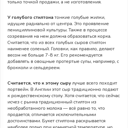
только точкой продажи, а не изготовления.
У голубого стилтона
тонкие голубые жилки,
идущие радиально от центра. Это проявление
пенициллиновой культуры. Также в процессе
созревания на нем должна образоваться корка.
Считается, что из всех голубых сыров стилтон
наименее соленый. Головки, как правило, делают
весом не больше 7-8 кг. Его рекомендуется
добавлять в овощные протертые супы, например, с
брокколи и сельдереем.
Считается, что к этому сыру
лучше всего походит
портвейн. В Англии этот сыр традиционно подают
к рождественскому столу. Хотя считается, что сейчас
исчез с рынка традиционный cтилтон из
необработанного молока — всё равно то, что
продается, отличается исключительными
достоинствами. Букет стилтона раскрывается
наиболее полно при комнатной температуре, но