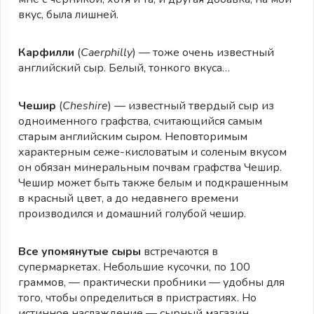
вкус, была лишней.
Карфилли
(
Caerphilly
) — тоже очень известный
английский сыр. Белый, тонкого вкуса…
Чешир
(
Cheshire
) — известный твердый сыр из
одноименного графства, считающийся самым
старым английским сыром. Неповторимым
характерным сеже-кисловатым и соленым вкусом
он обязан минеральным почвам графства Чешир.
Чешир может быть также белым и подкрашенным
в красный цвет, а до недавнего времени
производился и домашний голубой чешир.
Все упомянутые сыры
встречаются в
супермаркетах. Небольшие кусочки, по 100
граммов, — практически пробники — удобны для
того, чтобы определиться в пристрастиях. Но
истинное наслаждение — сырный магазин.