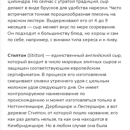
цилиндра. Но сейчас с утратой традиций, сыр
делают в виде брусков для удобства нарезки. Часто
встречается тонкая порошкообразная плесень на
красном лестере. Выдерживают его от 4 до 9
месяцев — сыр меняет вкус по мере созревания.
Он подходит к большинству блюд, но хорош и сам
по себе, например, с винами типа хереса и к пиву.
Стилтон
(
Stilton
) — единственный английский сыр,
который входит в число мировых элитных сыров и
защищен соответствующим европейским
сертификатом. В процессе его изготовления
смешивают сливки утреннего удоя с цельным
молоком удоя следующего дня. Он имеет
контролируемое наименование по
происхождению и может изготовляться только в
Ноттингемшире, Дербишире и Лестершире, а вот
деревне Стилтон, от которой пошло название, его
как раз делать нельзя, та как она находится в
Кембриджшире. Но в любом случае она была