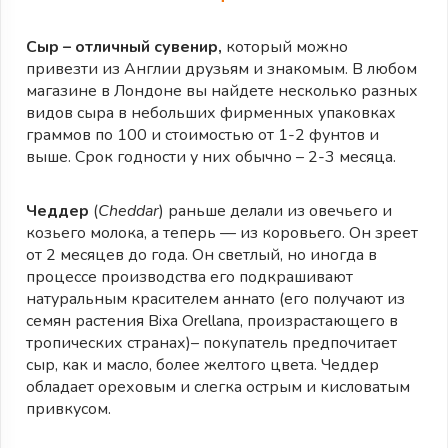
Сыр – отличный сувенир,
который можно
привезти из Англии друзьям и знакомым. В любом
магазине в Лондоне вы найдете несколько разных
видов сыра в небольших фирменных упаковках
граммов по 100 и стоимостью от 1-2 фунтов и
выше. Срок годности у них обычно – 2-3 месяца.
Чеддер
(
Cheddar
) раньше делали из овечьего и
козьего молока, а теперь — из коровьего. Он зреет
от 2 месяцев до года. Он светлый, но иногда в
процессе производства его подкрашивают
натуральным красителем аннато (его получают из
семян растения Bixa Orellana, произрастающего в
тропических странах)– покупатель предпочитает
сыр, как и масло, более желтого цвета. Чеддер
обладает ореховым и слегка острым и кисловатым
привкусом.