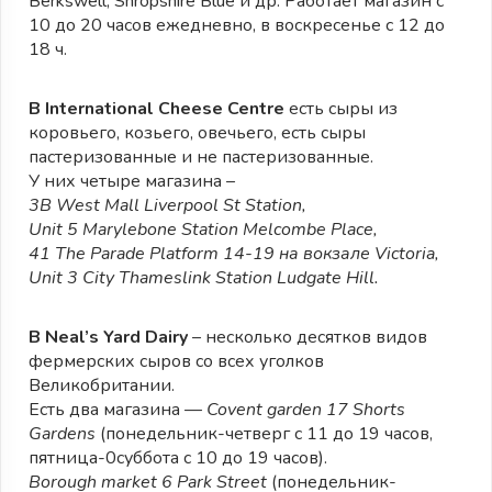
Berkswell, Shropshire Blue и др. Работает магазин с
10 до 20 часов ежедневно, в воскресенье с 12 до
18 ч.
В International Cheese Centre
есть сыры из
коровьего, козьего, овечьего, есть сыры
пастеризованные и не пастеризованные.
У них четыре магазина –
3B West Mall Liverpool St Station,
Unit 5 Marylebone Station Melcombe Place,
41 The Parade Platform 14-19 на вокзале Victoria,
Unit 3 City Thameslink Station Ludgate Hill.
В Neal’s Yard Dairy
– несколько десятков видов
фермерских сыров со всех уголков
Великобритании.
Есть два магазина —
Covent garden 17 Shorts
Gardens
(понедельник-четверг с 11 до 19 часов,
пятница-0суббота с 10 до 19 часов).
Borough market 6 Park Street
(понедельник-