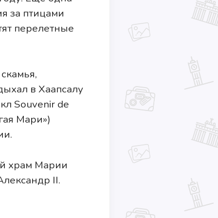
я за птицами
тят перелетные
скамья,
дыхал в Хаапсалу
кл Souvenir de
гая Мари»)
ии.
й храм Марии
лександр II.