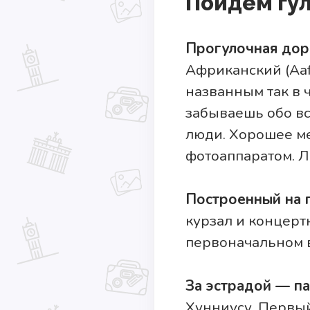
Пойдем гу
Прогулочная дор
Африканский (Aaf
названным так в 
забываешь обо вс
люди. Хорошее ме
фотоаппаратом. Л
Построенный на 
курзал и концерт
первоначальном 
За эстрадой — п
Хунниусу. Первый