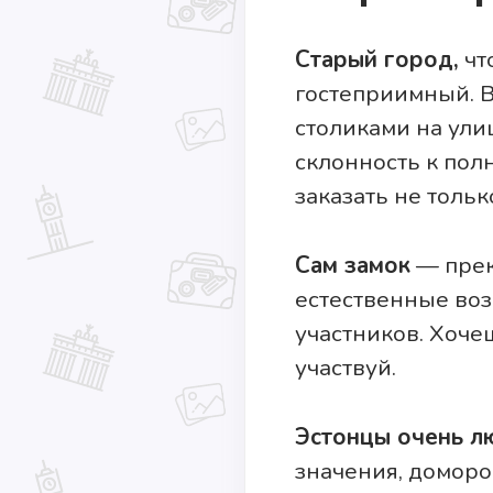
Старый город,
чт
гостеприимный. 
столиками на ули
склонность к пол
заказать не только
Сам замок
— прек
естественные воз
участников. Хоче
участвуй.
Эстонцы очень л
значения, доморо