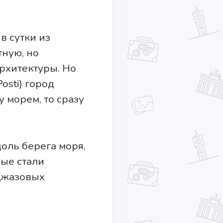
в сутки из
тную, но
рхитектуры. Но
osti) город
 морем, то сразу
оль берега моря,
рые стали
джазовых