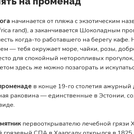
лять на променад
ога
начинается от пляжа с экзотическим на
rica rand), а заканчивается Шоколадным пр
честь когда-то работавшего на берегу кафе.
ем — тебя окружает море, чайки, розы, до
сто для спокойный неторопливых прогулок,
етом здесь же можно позагорать и искупатьс
променаде
в конце 19-го столетия ажурный
ная раковина — единственные в Эстонии, с
виде.
амятник
первооткрывателю лечебной грязи Х
 грязевый СПА в Хаапсалу открылся в 1825 