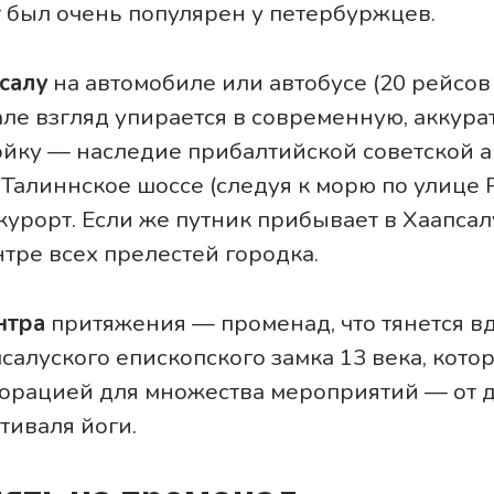
т был очень популярен у петербуржцев.
псалу
на автомобиле или автобусе (20 рейсов 
але взгляд упирается в современную, аккура
йку — наследие прибалтийской советской а
Талиннское шоссе (следуя к морю по улице P
курорт. Если же путник прибывает в Хаапсалу
нтре всех прелестей городка.
нтра
притяжения — променад, что тянется вд
салуского епископского замка 13 века, кото
корацией для множества мероприятий — от 
тиваля йоги.