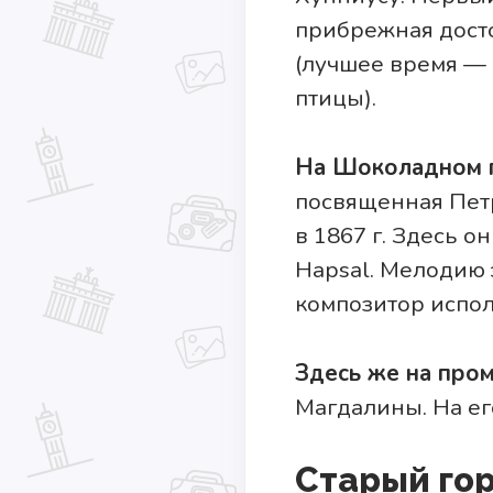
прибрежная дост
(лучшее время — 
птицы).
На Шоколадном 
посвященная Пет
в 1867 г. Здесь о
Hapsal. Мелодию 
композитор испо
Здесь же на про
Магдалины. На ег
Старый гор