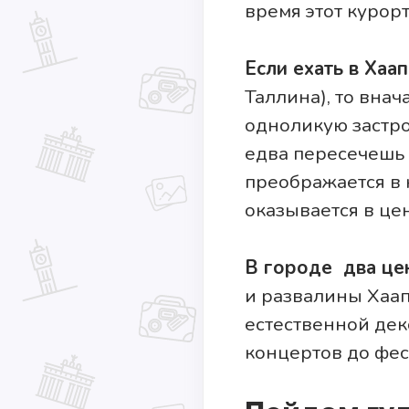
время этот курор
Если ехать в Хаа
Таллина), то внач
одноликую застро
едва пересечешь 
преображается в 
оказывается в це
В городе два це
и развалины Хаап
естественной де
концертов до фес