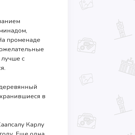
званием
оминадом,
 На променаде
брожелательные
 лучше с
я.
 деревянный
охранившиеся в
аапсалу Карлу
году. Еще одна