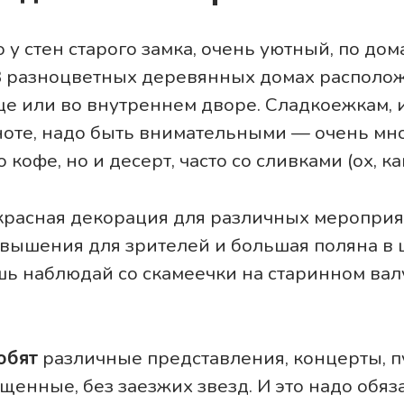
о у стен старого замка, очень уютный, по до
В разноцветных деревянных домах располо
це или во внутреннем дворе. Сладкоежкам
ноте, надо быть внимательными — очень мн
 кофе, но и десерт, часто со сливками (ох, как
расная декорация для различных мероприят
вышения для зрителей и большая поляна в 
шь наблюдай со скамеечки на старинном вал
юбят
различные представления, концерты, пу
щенные, без заезжих звезд. И это надо обяз