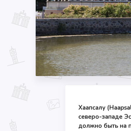
Хаапсалу (Haapsa
северо-западе Эст
должно быть на 