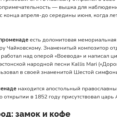
опримечательность — вышка для наблюдени
с конца апреля-до середины июня, когда ле
променаде
есть доломитовая мемориальная 
ру Чайковскому. Знаменитый композитор от
н работал над оперой «Воевода» и написал ци
эстонской народной песни Kallis Mari («Доро
льзовал в своей знаменитой Шестой симфон
менаде
находится апостольный православны
о открытии в 1852 году присутствовал царь А
од: замок и кофе