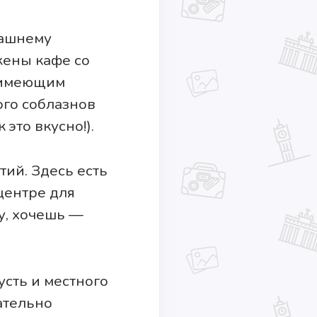
машнему
жены кафе со
, имеющим
ого соблазнов
 это вкусно!).
ий. Здесь есть
центре для
у, хочешь —
сть и местного
ательно