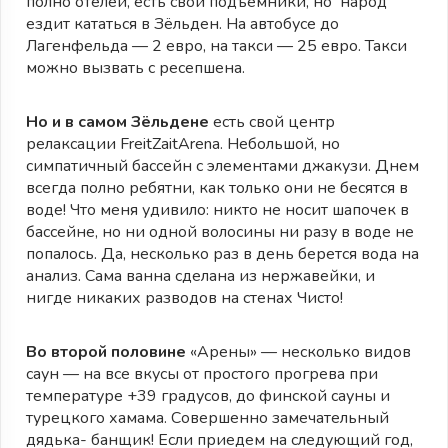
полно отелей, есть свои подъемники, но народ
ездит кататься в Зёльден. На автобусе до
Лагенфельда — 2 евро, на такси — 25 евро. Такси
можно вызвать с ресепшена.
Но и в самом Зёльдене
есть свой центр
релаксации FreitZaitArena. Небольшой, но
симпатичный бассейн с элементами джакузи. Днем
всегда полно ребятни, как только они не бесятся в
воде! Что меня удивило: никто не носит шапочек в
бассейне, но ни одной волосины ни разу в воде не
попалось. Да, несколько раз в день берется вода на
анализ. Сама ванна сделана из нержавейки, и
нигде никаких разводов на стенах Чисто!
Во второй половине
«Арены» — несколько видов
саун — на все вкусы от простого прогрева при
температуре +39 градусов, до финской сауны и
турецкого хамама. Совершенно замечательный
дядька- банщик! Если приедем на следующий год,