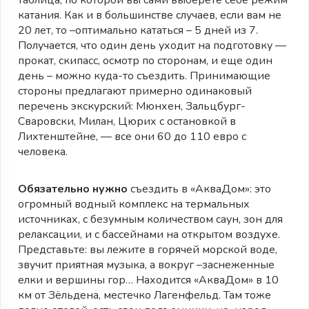
таблица, по которой вы сами выберете себе режим
катания. Как и в большинстве случаев, если вам не
20 лет, то –оптимально кататься – 5 дней из 7.
Получается, что один день уходит на подготовку —
прокат, скипасс, осмотр по сторонам, и еще один
день – можно куда-то съездить. Принимающие
стороны предлагают примерно одинаковый
перечень экскурский: Мюнхен, Зальцбург-
Сваровски, Милан, Цюрих с остановкой в
Лихтенштейне, — все они 60 до 110 евро с
человека.
Обязательно нужно
съездить в «АкваДом»: это
огромный водный комплекс на термальных
источниках, с безумным количеством саун, зон для
релаксации, и с бассейнами на открытом воздухе.
Представьте: вы лежите в горячей морской воде,
звучит приятная музыка, а вокруг –заснеженные
елки и вершины гор… Находится «АкваДом» в 10
км от Зёльдена, местечко Лагенфельд. Там тоже