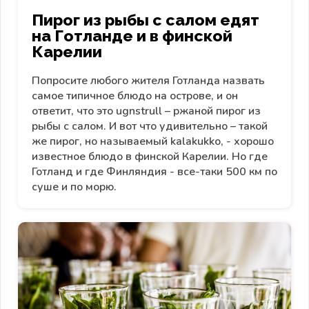
Пирог из рыбы с салом едят
на Готланде и в финской
Карелии
Попросите любого жителя Готланда назвать
самое типичное блюдо на острове, и он
ответит, что это ugnstrull – ржаной пирог из
рыбы с салом. И вот что удивительно – такой
же пирог, но называемый kalakukko, - хорошо
известное блюдо в финской Карелии. Но где
Готланд и где Финляндия - все-таки 500 км по
суше и по морю.