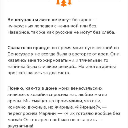
Венесуэльцы жить не могут
без ареп —
кукурузных лепешек с начинкой или без.
Наверное, так же как русские не могут без хлеба.
Cказать по правде
, во время моих путешествий по
Венесуэле я не всегда была в восторге от ареп. Они
казались мне то жирноватыми и тяжелыми, то
начинка была слишком резкой… Но иногда арепы
проглатывались за два счета.
Помню, как-то в доме
моих венесуэльских
знакомых хозяйка спросила нас, любим мы ли
арепы. Мы смущенно промямлили, что они,
конечно, вкусные, но жирные. «Жирные?», —
переспросила Марлин. — «Я их готовлю вообще без
масла!» От тех ареп нас было не оттащить —
вкуснятина!