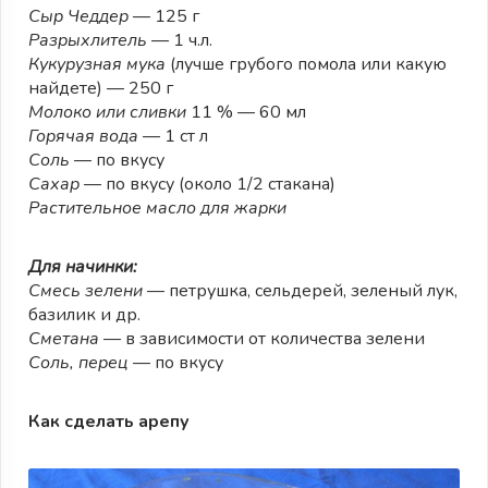
Сыр Чеддер
— 125 г
Разрыхлитель
— 1 ч.л.
Кукурузная мука
(лучше грубого помола или какую
найдете) — 250 г
Молоко или сливки
11 % — 60 мл
Горячая вода
— 1 ст л
Соль
— по вкусу
Сахар
— по вкусу (около 1/2 стакана)
Растительное масло для жарки
Для начинки:
Смесь зелени
— петрушка, сельдерей, зеленый лук,
базилик и др.
Сметана
— в зависимости от количества зелени
Соль, перец
— по вкусу
Как сделать арепу