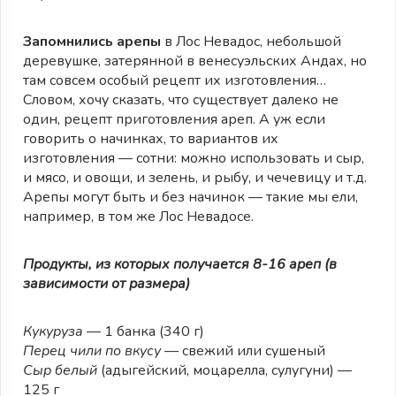
Запомнились арепы
в Лос Невадос, небольшой
деревушке, затерянной в венесуэльских Андах, но
там совсем особый рецепт их изготовления…
Словом, хочу сказать, что существует далеко не
один, рецепт приготовления ареп. А уж если
говорить о начинках, то вариантов их
изготовления — сотни: можно использовать и сыр,
и мясо, и овощи, и зелень, и рыбу, и чечевицу и т.д.
Арепы могут быть и без начинок — такие мы ели,
например, в том же Лос Невадосе.
Продукты, из которых получается 8-16 ареп (в
зависимости от размера)
Кукуруза
— 1 банка (340 г)
Перец чили по вкусу
— свежий или сушеный
Сыр белый
(адыгейский, моцарелла, сулугуни) —
125 г