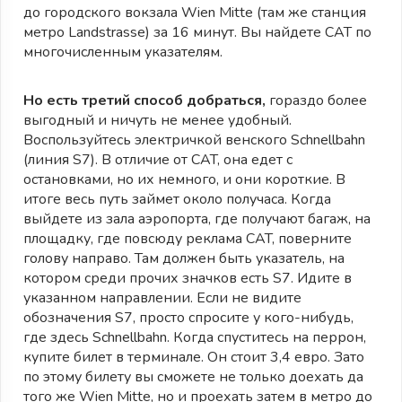
до городского вокзала Wien Mitte (там же станция
метро Landstrasse) за 16 минут. Вы найдете CAT по
многочисленным указателям.
Но есть третий способ добраться,
гораздо более
выгодный и ничуть не менее удобный.
Воспользуйтесь электричкой венского Schnellbahn
(линия S7). В отличие от CAT, она едет с
остановками, но их немного, и они короткие. В
итоге весь путь займет около получаса. Когда
выйдете из зала аэропорта, где получают багаж, на
площадку, где повсюду реклама CAT, поверните
голову направо. Там должен быть указатель, на
котором среди прочих значков есть S7. Идите в
указанном направлении. Если не видите
обозначения S7, просто спросите у кого-нибудь,
где здесь Schnellbahn. Когда спуститесь на перрон,
купите билет в терминале. Он стоит 3,4 евро. Зато
по этому билету вы сможете не только доехать да
того же Wien Mitte, но и проехать затем в метро до