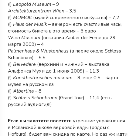
(!)
Leopold Museum
– 9
Architekturzentrum Wien
– 3,5
(!)
MUMOK
(музей современного искусства) – 7,2
(!)
Haus der Musik
– вечером есть счастливые часы,
стоимость билета в это время – 5 евро
Wien Museum
(выставка Zauber der Ferne до 29
марта 2009) – 4
Palmenhaus & Wustenhaus
(в парке около Schloss
Schonbrunn) – 5,5
(!)
Belvedere
(верхний и нижний – выставка
Альфонса Мухи до 1 июня 2009) – 11,3
(!)
Kunsthistorisches museum
– 9, еще 0,5 – карта
музея на русском яз.
(!)
Albertina
– 8
(!)
Schloss Schonbrunn
(Grand Tour) – 11,4 (есть
русский аудиогид!)
Если вы захотите посетить
утренние упражнения
в Испанской школе верховой езды (рядом с
Hofburg), будет вам скидка по карте. Но раз уж идти