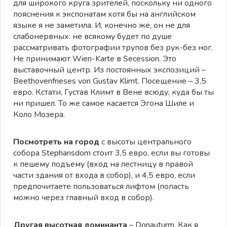
для широкого круга зрителей, поскольку ни одного
пояснения к экспонатам хотя бы на английском
языке я не заметила. И, конечно же, он не для
слабонервных: не всякому будет по душе
рассматривать фотографии трупов без рук-без ног.
Не принимают Wien-Karte в Secession. Это
выставочный центр. Из постоянных экспозиций –
Beethovenfrieses von Gustav Klimt. Посещение – 3,5
евро. Кстати, Густав Климт в Вене всюду, куда бы ты
ни пришел. То же самое касается Эгона Шиле и
Коло Мозера.
Посмотреть на город
с высоты центрального
собора Stephansdom стоит 3,5 евро, если вы готовы
к пешему подъему (вход на лестницу в правой
части здания от входа в собор), и 4,5 евро, если
предпочитаете пользоваться лифтом (попасть
можно через главный вход в собор).
Другая высотная доминанта
– Donauturm. Как я