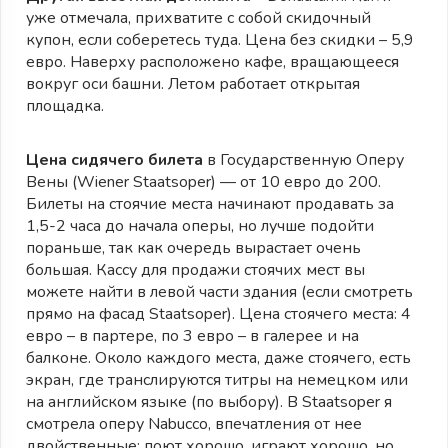
уже отмечала, прихватите с собой скидочный
купон, если соберетесь туда. Цена без скидки – 5,9
евро. Наверху расположено кафе, вращающееся
вокруг оси башни. Летом работает открытая
площадка.
Цена сидячего билета
в Государственную Оперу
Вены (Wiener Staatsoper) — от 10 евро до 200.
Билеты на стоячие места начинают продавать за
1,5-2 часа до начала оперы, но лучше подойти
пораньше, так как очередь вырастает очень
большая. Кассу для продажи стоячих мест вы
можете найти в левой части здания (если смотреть
прямо на фасад Staatsoper). Цена стоячего места: 4
евро – в партере, по 3 евро – в галерее и на
балконе. Около каждого места, даже стоячего, есть
экран, где транслируются титры на немецком или
на английском языке (по выбору). В Staatsoper я
смотрела оперу Nabucco, впечатления от нее
двойственные: поют хорошо, играют хорошо, но