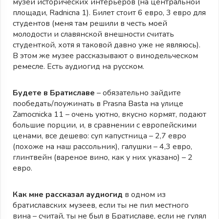
музей исторических интерьеров (на центральной
площади, Radnicna 1). Билет стоит 6 евро, 3 евро для
студентов (меня там решили в честь моей
молодости и славянской внешности считать
студенткой, хотя я таковой давно уже не являюсь).
В этом же музее рассказывают о винодельческом
ремесле. Есть аудиогид на русском.
Будете в Братиславе
– обязательно зайдите
пообедать/поужинать в Prasna Basta на улице
Zamocnicka 11 – очень уютно, вкусно кормят, подают
большие порции, и, в сравнении с европейскими
ценами, все дешево: суп капустница – 2,7 евро
(похоже на наш рассольник), галушки – 4,3 евро,
глинтвейн (вареное вино, как у них указано) – 2
евро.
Как мне рассказал аудиогид
в одном из
братиславских музеев, если ты не пил местного
вина – считай, ты не был в Братиславе, если не гулял