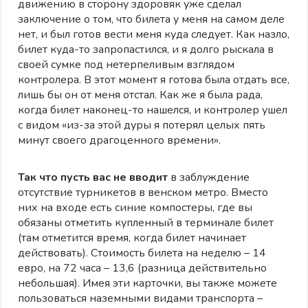
движению в сторону здоровяк уже сделал
заключение о том, что билета у меня на самом деле
нет, и был готов вести меня куда следует. Как назло,
билет куда-то запропастился, и я долго рыскала в
своей сумке под нетерпеливым взглядом
контролера. В этот момент я готова была отдать все,
лишь бы он от меня отстал. Как же я была рада,
когда билет наконец-то нашелся, и контролер ушел
с видом «из-за этой дуры я потерял целых пять
минут своего драгоценного времени».
Так что пусть вас не вводит
в заблуждение
отсутствие турникетов в венском метро. Вместо
них на входе есть синие компостеры, где вы
обязаны отметить купленный в терминале билет
(там отметится время, когда билет начинает
действовать). Стоимость билета на неделю – 14
евро, на 72 часа – 13,6 (разница действительно
небольшая). Имея эти карточки, вы также можете
пользоваться наземными видами транспорта –