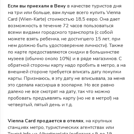
Если вы приехали в Вену
в качестве туристов дня
на три или больше, вам лучше всего купить Vienna
Card (Wien-Karte) стоимостью 18,5 евро. Она дает
возможность в течение 72 часов пользоваться
всеми видами городского транспорта (с собой
можете взять ребенка, не достигшего 15 лет, при
нем должно быть удостоверение личности). Также
по карте предоставляются скидки в большинстве
музеев (обычно около 10%) и в ряде магазинов. С
обратной стороны карту надо пробить в метро, а на
внешней стороне требуется вписать дату покупки
карты. Признаюсь, я эту дату не вписывала, за меня
это сделала кассирша в зоопарке. Но все равно
далеко не все смотрят на дату, так что можно
пробовать предъявлять карту (но не в метро!) на
четвертый, пятый день и т.д.
Vienna Card продается в отелях
, на крупных
станциях метро, туристических агентствах или
Tourist Info на Albertinaplatz (работает с 9 до 19